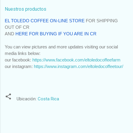
Nuestros productos
EL TOLEDO COFFEE ON-LINE STORE
 FOR SHIPPING 
OUT OF CR
AND 
HERE FOR BUYING IF YOU ARE IN CR
You can view pictures and more updates visiting our social 
media links below:
our facebook: 
https://www.facebook.com/eltoledocoffeefarm
our instagram: 
https://www.instagram.com/eltoledocoffeetour/
Ubicación:
Costa Rica
C
o
m